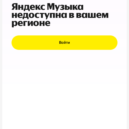
Яндекс Музыка
недоступна в вашем
регионе
Войти