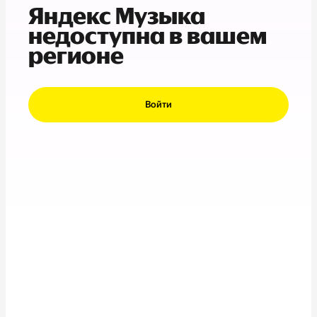
Яндекс Музыка
недоступна в вашем
регионе
Войти