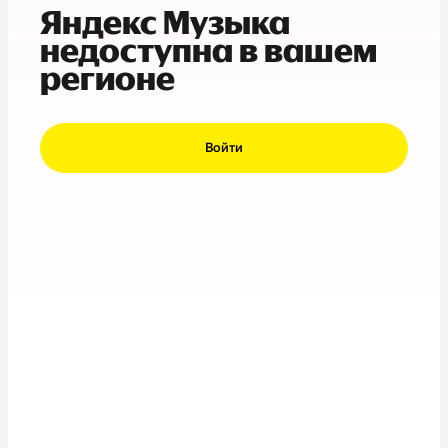
Яндекс Музыка
недоступна в вашем
регионе
Войти