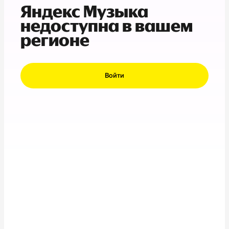
Яндекс Музыка
недоступна в вашем
регионе
Войти