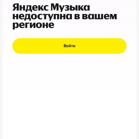
Яндекс Музыка
недоступна в вашем
регионе
Войти