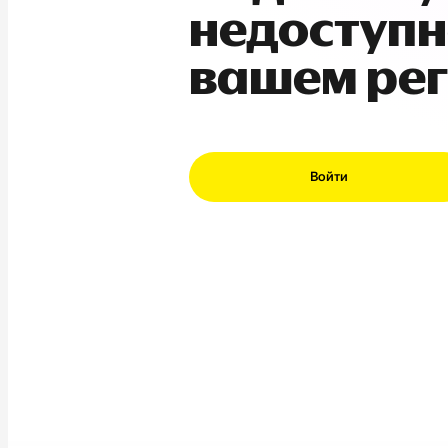
недоступн
вашем ре
Войти