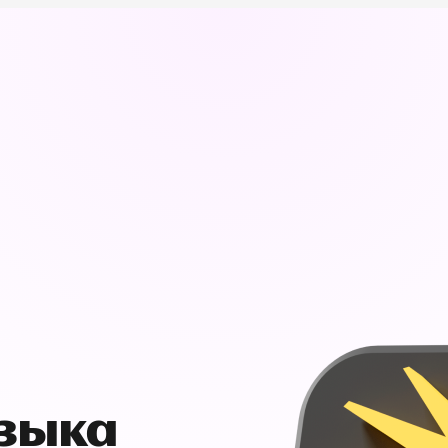
узыка