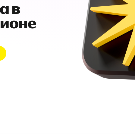
а в
гионе