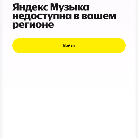
Яндекс Музыка
недоступна в вашем
регионе
Войти