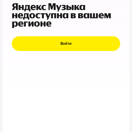
Яндекс Музыка
недоступна в вашем
регионе
Войти