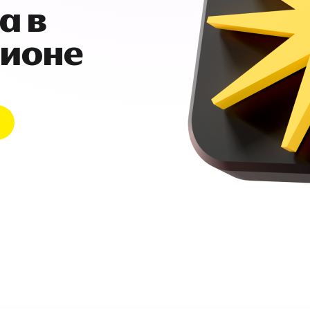
а в
гионе