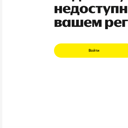
недоступн
вашем ре
Войти