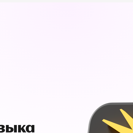
узыка