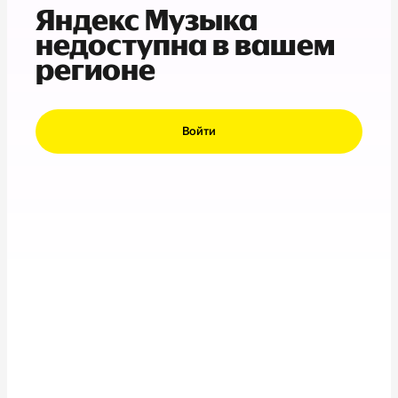
Яндекс Музыка
недоступна в вашем
регионе
Войти