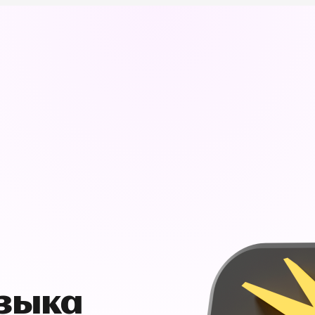
узыка