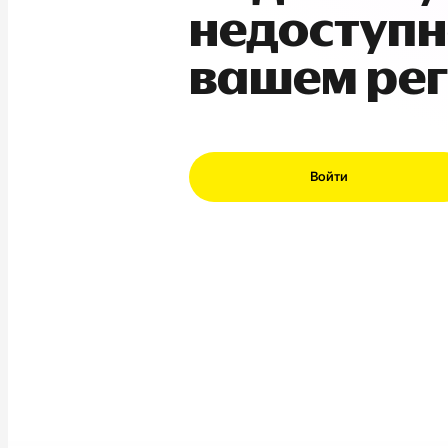
недоступн
вашем ре
Войти