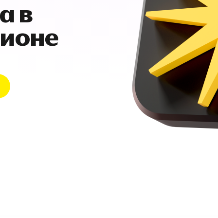
а в
гионе