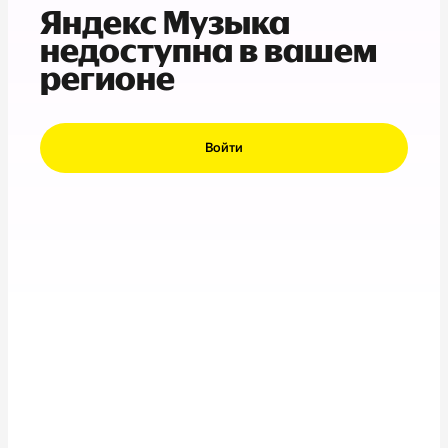
Яндекс Музыка
недоступна в вашем
регионе
Войти