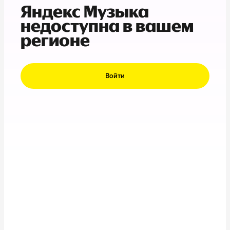
Яндекс Музыка
недоступна в вашем
регионе
Войти