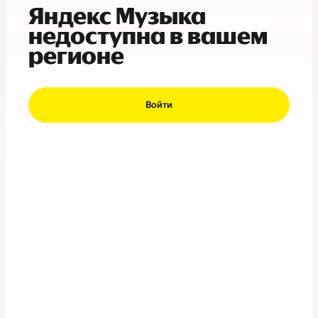
Яндекс Музыка
недоступна в вашем
регионе
Войти