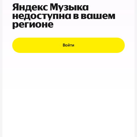
Яндекс Музыка
недоступна в вашем
регионе
Войти