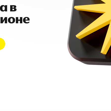
а в
гионе