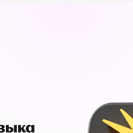
узыка