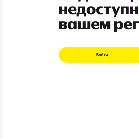
недоступн
вашем ре
Войти