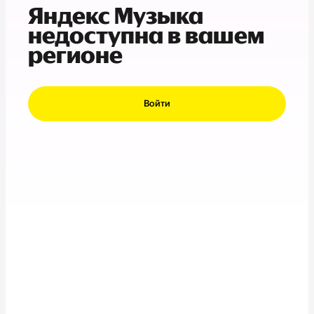
Яндекс Музыка
недоступна в вашем
регионе
Войти