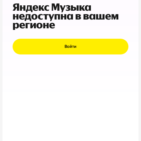
Яндекс Музыка
недоступна в вашем
регионе
Войти