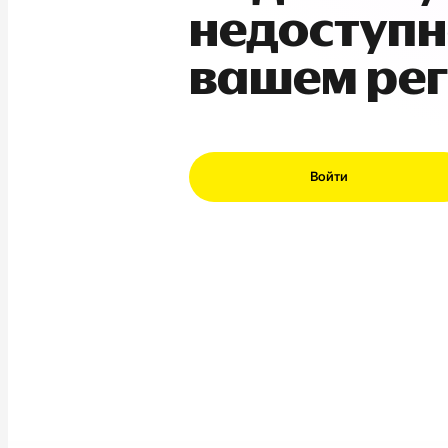
недоступн
вашем ре
Войти