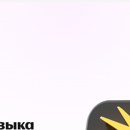
узыка