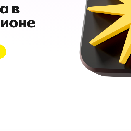
а в
гионе