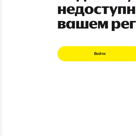
недоступн
вашем ре
Войти