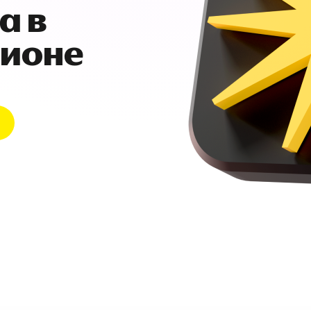
а в
гионе