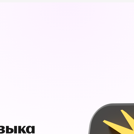
узыка