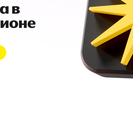
а в
гионе