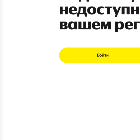
недоступн
вашем ре
Войти