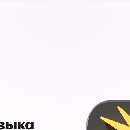
узыка