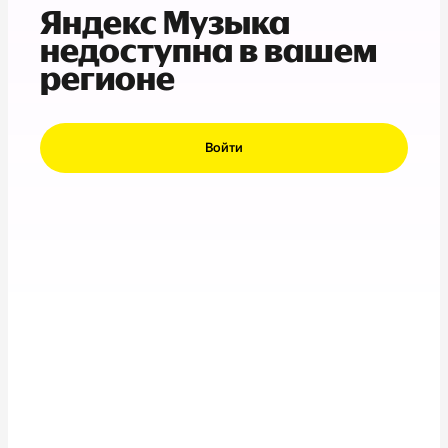
Яндекс Музыка
недоступна в вашем
регионе
Войти