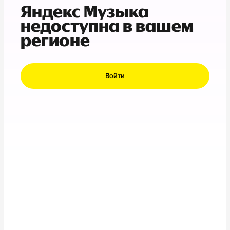
Яндекс Музыка
недоступна в вашем
регионе
Войти