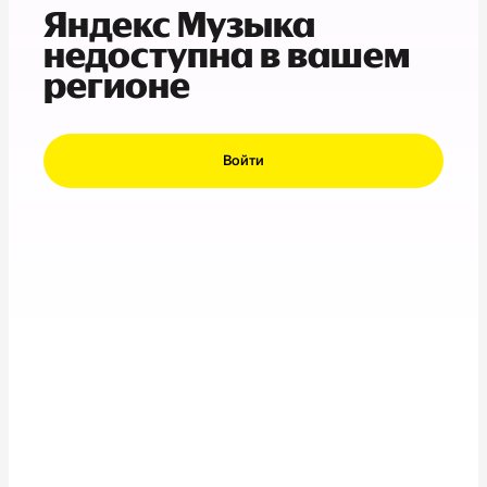
Яндекс Музыка
недоступна в вашем
регионе
Войти