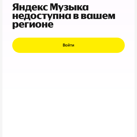
Яндекс Музыка
недоступна в вашем
регионе
Войти