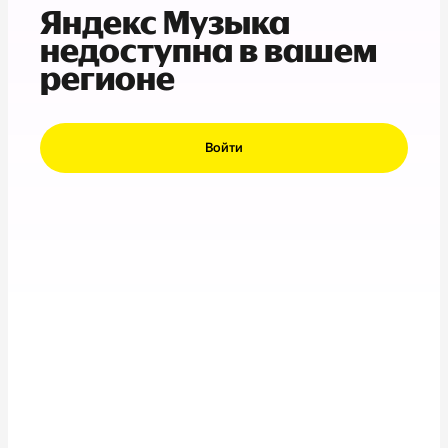
Яндекс Музыка
недоступна в вашем
регионе
Войти