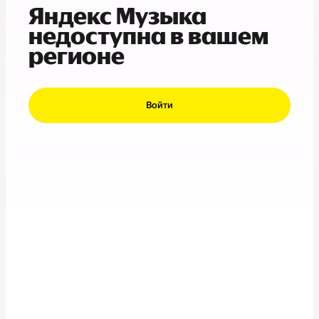
Яндекс Музыка
недоступна в вашем
регионе
Войти