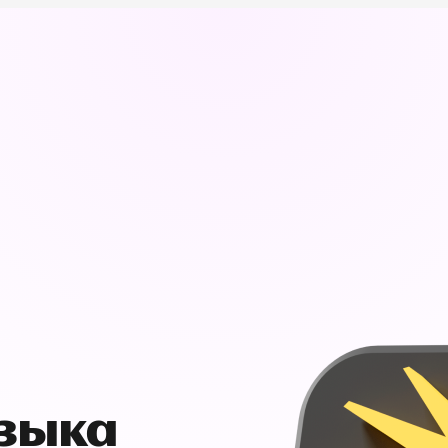
узыка