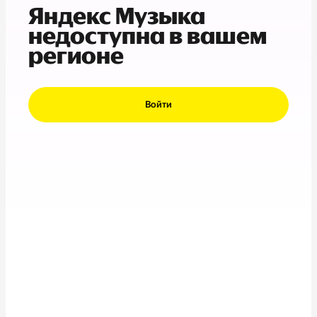
Яндекс Музыка
недоступна в вашем
регионе
Войти