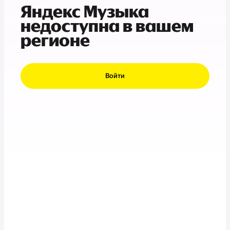
Яндекс Музыка
недоступна в вашем
регионе
Войти