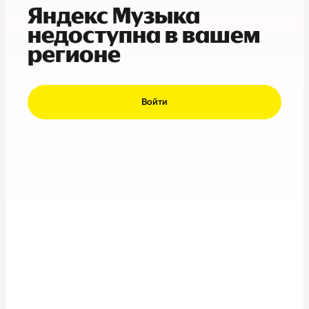
Яндекс Музыка
недоступна в вашем
регионе
Войти