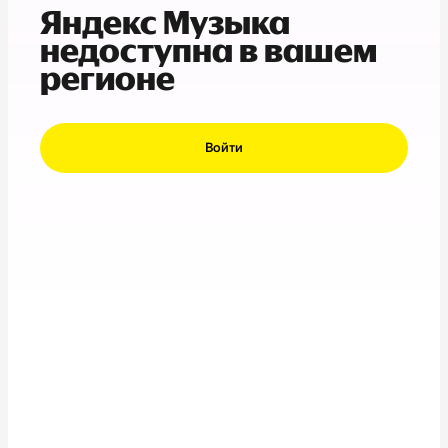
Яндекс Музыка
недоступна в вашем
регионе
Войти