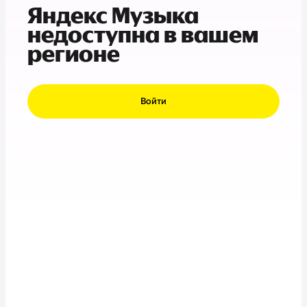
Яндекс Музыка
недоступна в вашем
регионе
Войти