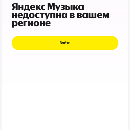
Яндекс Музыка
недоступна в вашем
регионе
Войти