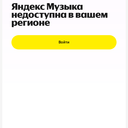
Яндекс Музыка
недоступна в вашем
регионе
Войти