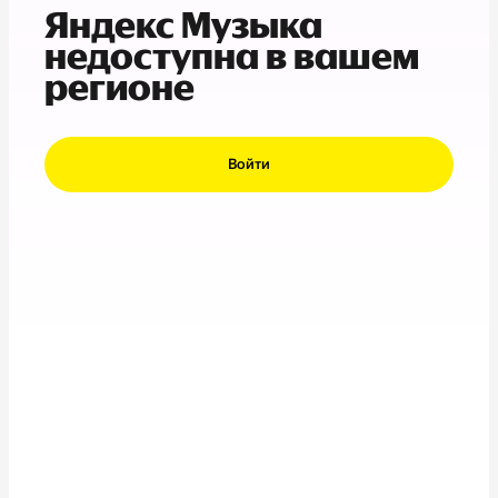
Яндекс Музыка
недоступна в вашем
регионе
Войти