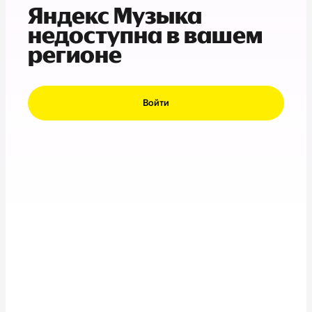
Яндекс Музыка
недоступна в вашем
регионе
Войти