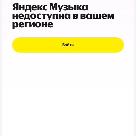
Яндекс Музыка
недоступна в вашем
регионе
Войти