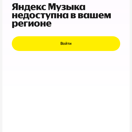
Яндекс Музыка
недоступна в вашем
регионе
Войти