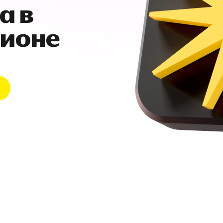
а в
гионе