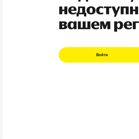
недоступн
вашем ре
Войти