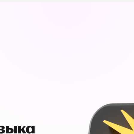
узыка