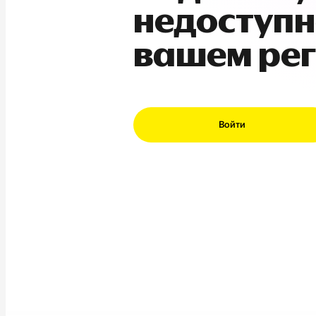
недоступн
вашем ре
Войти