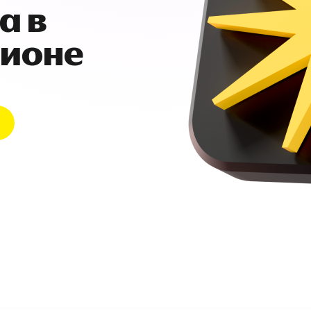
а в
гионе