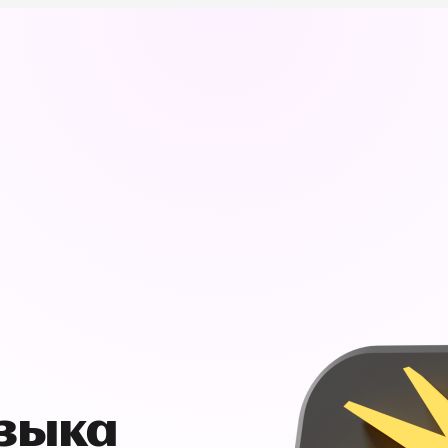
узыка