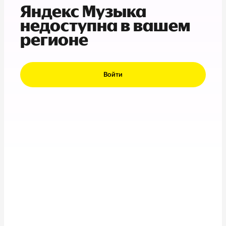
Яндекс Музыка
недоступна в вашем
регионе
Войти