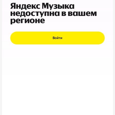
Яндекс Музыка
недоступна в вашем
регионе
Войти