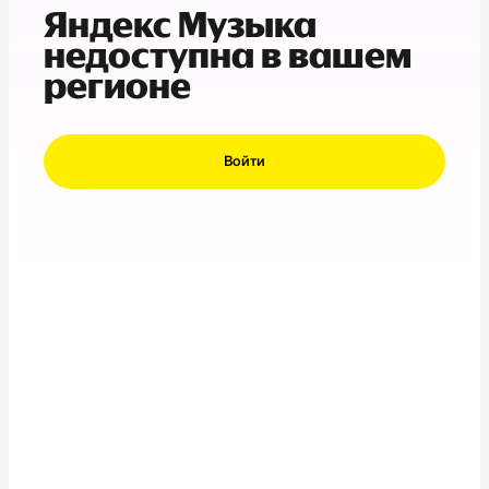
Яндекс Музыка
недоступна в вашем
регионе
Войти