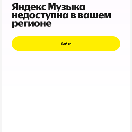
Яндекс Музыка
недоступна в вашем
регионе
Войти