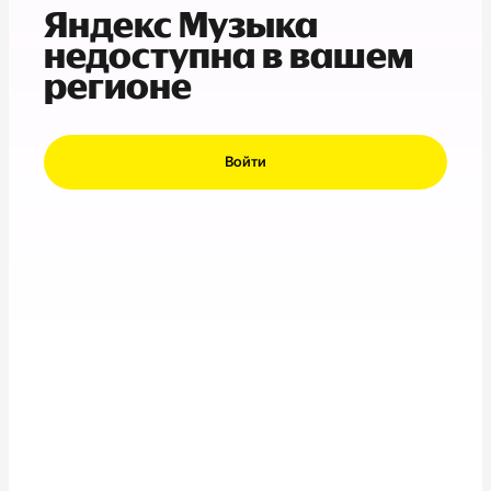
Яндекс Музыка
недоступна в вашем
регионе
Войти