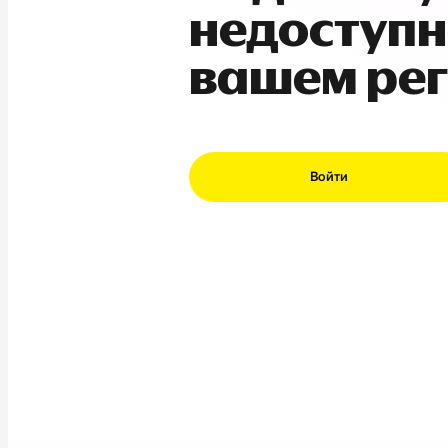
недоступн
вашем ре
Войти