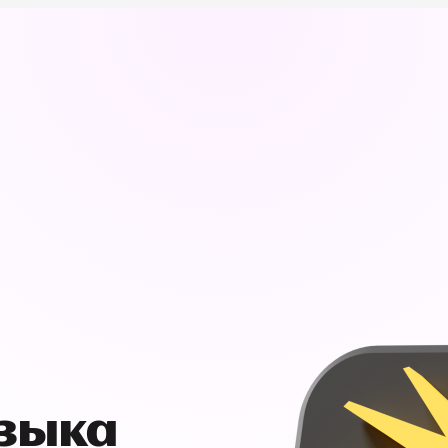
узыка