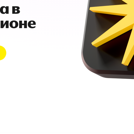
а в
гионе