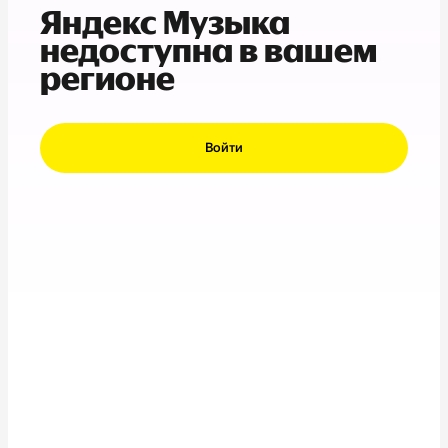
Яндекс Музыка
недоступна в вашем
регионе
Войти