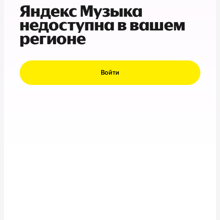
Яндекс Музыка
недоступна в вашем
регионе
Войти