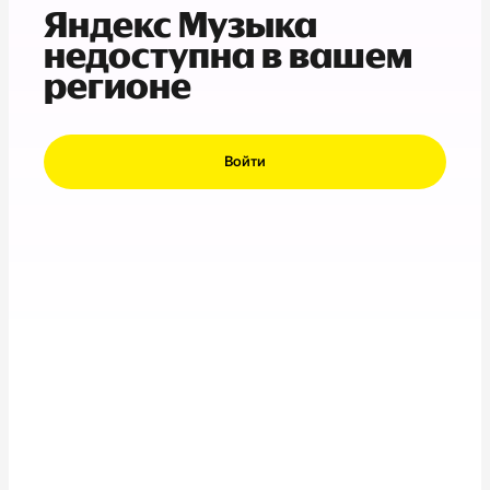
Яндекс Музыка
недоступна в вашем
регионе
Войти